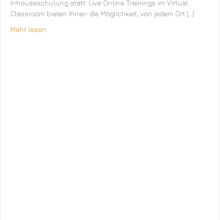
Inhouseschulung statt. Live Online Trainings im Virtual
Classroom bieten Ihnen die Möglichkeit, von jedem Ort […]
Mehr lesen
about Computer-Systeme Dipl.-Ing. Thorsten Kebel