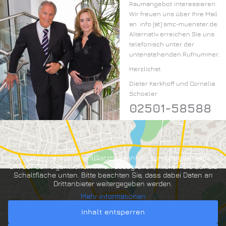
Raumangebot interessieren.
Wir freuen uns über Ihre Mail
an info (at) smc-muenster.de.
Alternativ erreichen Sie uns
telefonisch unter der
untenstehenden Rufnummer.
Herzlichst
Dieter Kerkhoff und Cornelia
Schoeler
02501-58588
Sie sehen gerade einen Platzhalterinhalt von
Google Maps
.
Um auf den eigentlichen Inhalt zuzugreifen, klicken Sie auf die
Schaltfläche unten. Bitte beachten Sie, dass dabei Daten an
Drittanbieter weitergegeben werden.
Mehr Informationen
Inhalt entsperren