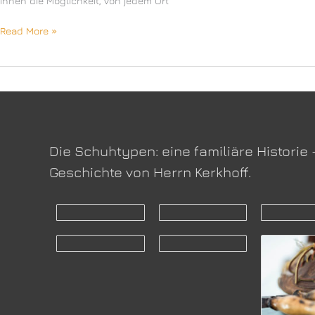
Ihnen die Möglichkeit, von jedem Ort
Computer-
Read More »
Systeme
Dipl.-
Ing.
Thorsten
Kebel
Die Schuhtypen: eine familiäre Historie 
Geschichte von Herrn Kerkhoff.