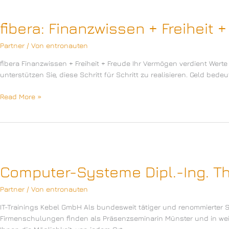
fibera: Finanzwissen + Freiheit 
Partner
/ Von
entronauten
fibera Finanzwissen + Freiheit + Freude Ihr Vermögen verdient Werte
unterstützen Sie, diese Schritt für Schritt zu realisieren. Geld be
fibera:
Read More »
Finanzwissen
+
Freiheit
+
Freude
Computer-Systeme Dipl.-Ing. T
Partner
/ Von
entronauten
IT-Trainings Kebel GmbH Als bundesweit tätiger und renommierter 
Firmenschulungen finden als Präsenzseminarin Münster und in weit