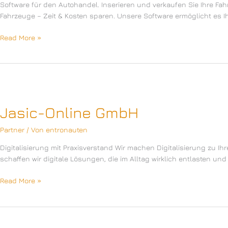
Software für den Autohandel. Inserieren und verkaufen Sie Ihre Fahrz
Fahrzeuge – Zeit & Kosten sparen. Unsere Software ermöglicht es 
ACKERMANN
Read More »
netsolution
Jasic-Online GmbH
Partner
/ Von
entronauten
Digitalisierung mit Praxisverstand Wir machen Digitalisierung zu I
schaffen wir digitale Lösungen, die im Alltag wirklich entlasten u
Jasic-
Read More »
Online
GmbH